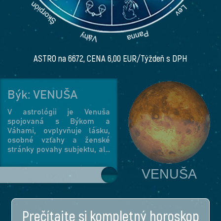
ASTRO na 6672, CENA 6,00 EUR/Týždeň s DPH
Býk: VENUŠA
V astrológii je Venuša
spojovaná s Býkom a
Váhami, ovplyvňuje lásku,
osobné vzťahy a ženské
stránky povahy subjektu, ale
má čo robiť aj s umením a
módou. Venuša povzbudzuje
VENUŠA
jemnosť, priateľstvo, takt a
spoločenskú zdvorilosť – ale
za stresových situácií jej
vplyv často spôsobuje
Prečítajte si kompletný horoskop
nerozhodnosť, nepozornosť,